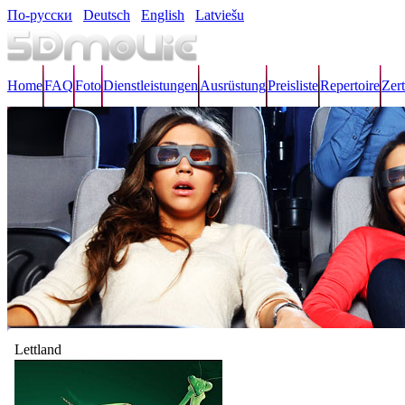
По-русски
Deutsch
English
Latviešu
Home
FAQ
Foto
Dienstleistungen
Ausrüstung
Preisliste
Repertoire
Zert
Lettland