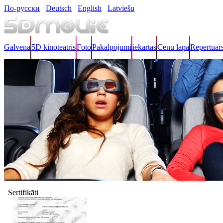
По-русски
Deutsch
English
Latviešu
Galvenā
5D kinoteātris
Foto
Pakalpojumi
iekārtas
Cenu lapa
Repertuār
Sertifikāti