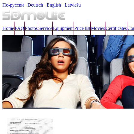
По-русски
Deutsch
English
Latviešu
Home
FAQ
Photos
Service
Equipment
Price list
Movies
Certificates
Con