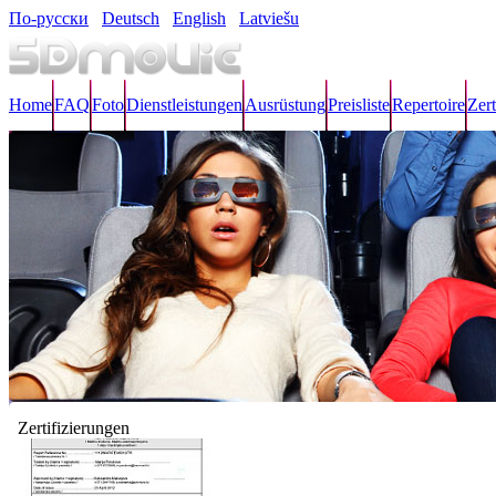
По-русски
Deutsch
English
Latviešu
Home
FAQ
Foto
Dienstleistungen
Ausrüstung
Preisliste
Repertoire
Zert
Zertifizierungen