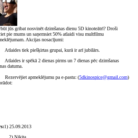
būt jūs gribat nosvinēt dzimšanas dienu 5D kinoteātrī? Droši
iet pie mums un saņemsiet 50% atlaidi visu multfilmu
meklējumam. Akcijas nosacījumi:
Atlaides tiek piešķirtas grupai, kurā ir arī jubilārs.
Atlaides ir spēkā 2 dienas pirms un 7 dienas pēc dzimšanas
enas datuma.
 Rezervējiet apmeklējumu pa e-pastu: (
5dkinospice@gmail.com
)
orādot:
s:
1) 25.09.2013
Ņikita