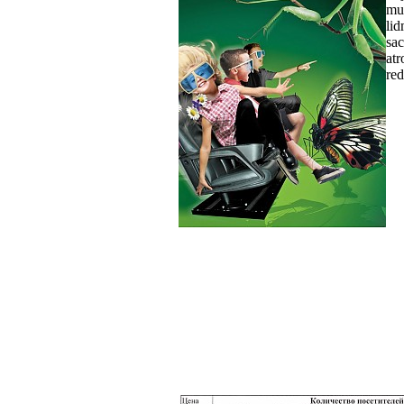
mum
lid
sac
atr
re