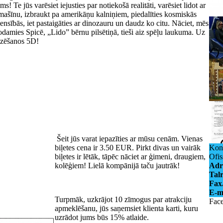
s! Te jūs varēsiet iejusties par notiekošā realitāti, varēsiet lidot ar
mašīnu, izbraukt pa amerikāņu kalniņiem, piedalīties kosmiskās
ensībās, iet pastaigāties ar dinozauru un daudz ko citu. Nāciet, mēs
odamies Spicē, „Lido” bērnu pilsētiņā, tieši aiz spēļu laukuma. Uz
dzēšanos 5D!
Šeit jūs varat iepazīties ar mūsu cenām. Vienas
biļetes cena ir 3.50 EUR. Pirkt divas un vairāk
Kont
biļetes ir lētāk, tāpēc nāciet ar ģimeni, draugiem,
Ofis
kolēģiem! Lielā kompānijā taču jautrāk!
Adr
Talr
Fax.
E-m
Turpmāk, uzkrājot 10 zīmogus par atrakciju
Fac
apmeklēšanu, jūs saņemsiet klienta karti, kuru
uzrādot jums būs 15% atlaide.