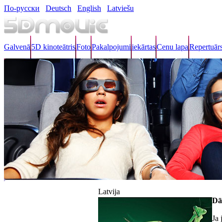
По-русски
Deutsch
English
Latviešu
Galvenā
5D kinoteātris
Foto
Pakalpojumi
iekārtas
Cenu lapa
Repertuār
Latvija
Dā
Ja 