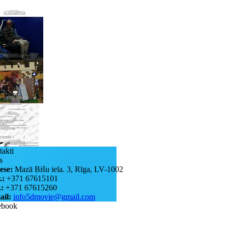
akti
s
ese:
Mazā Bišu iela. 3, Rīga, LV-1002
.:
+371 67615101
:
+371 67615260
ail:
info5dmovie@gmail.com
ebook