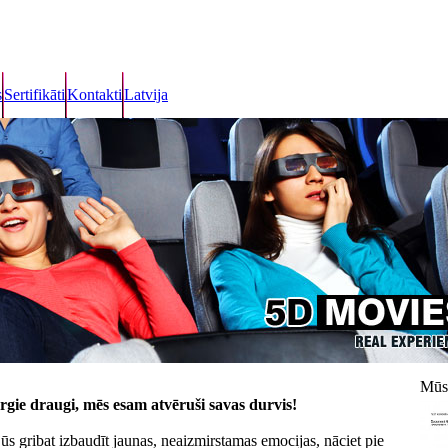
s
Sertifikāti
Kontakti
Latvija
Mūs
rgie draugi, mēs esam atvēruši savas durvis!
jūs gribat izbaudīt jaunas, neaizmirstamas emocijas, nāciet pie