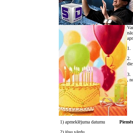
Var
nāc
ap
1. 
2. 
di
3.
, n
1) apmeklējuma datumu
Piemēr
2) jūsu vārdu 2) 