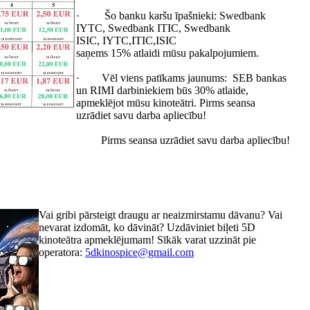
· Šo banku karšu īpašnieki: Swedbank
IYTC, Swedbank ITIC, Swedbank
ISIC, IYTC,ITIC,ISIC
saņems 15% atlaidi mūsu pakalpojumiem.
· Vēl viens patīkams jaunums: SEB bankas
un RIMI darbiniekiem būs 30% atlaide,
apmeklējot mūsu kinoteātri. Pirms seansa
uzrādiet savu darba apliecību!
Pirms seansa uzrādiet savu darba apliecību!
Vai gribi pārsteigt draugu ar neaizmirstamu dāvanu? Vai
nevarat izdomāt, ko dāvināt? Uzdāviniet biļeti 5D
kinoteātra apmeklējumam! Sīkāk varat uzzināt pie
operatora:
5dkinospice@gmail.com